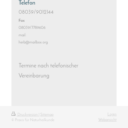
Telefon
08039/9012144
Fax
08039/7789606
mail:
herb@mailbox.org
Termine nach telefonischer
Vereinbarung
Login
Druckversion
|
Sitemap
Webansicht
© Praxis für Naturheilkunde